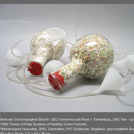
Serie der Geruchspapiere Bücher: 1921 Genoveva und Rose v. Tannenburg, 1962 Two – Quas
*1962 Theory of Finite Systems of Particles Green Function,
*Westermanns Hausatlas, 2001, Glaskolben, PVC Schläuche, Siegellack, geschredderte Bu
40 x 40 x 20 cm, * 11 x 50 x 35 cm