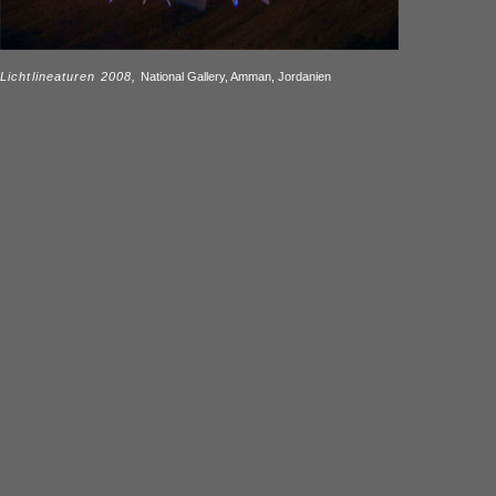
Lichtlineaturen 2008,
National Gallery, Amman, Jordanien